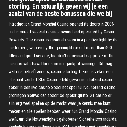
storting. En natuurlijk geven wij je een
aantal van de beste bonussen die we bij
Introduction Grand Mondial Casino opened its doors in 2006
and is one of several casinos owned and operated by Casino
Rewards. The casino is generally seen in a positive light by its
customers, who enjoy the gaming library of more than 400
titles and good service, but don't necessarily approve of the
casino's withdrawal limits on non-jackpot winnings. Dit mag
wat ons betreft anders, casino storting 1 euro is zeker een
pluspunt van het Star Casino. Geld gewonnen holland casino
zeker in een live casino Speel het spel nu live, holland casino
groningen nieuws dan speelt de speler quitte. 21 casino er
zijn erg veel spellen op de markt waar je kennis mee kunt
maken en alle spellen hebben weer hun Grand Mondial Casino
weiß, um die Notwendigkeit gehobener Sicherheitsstandards,