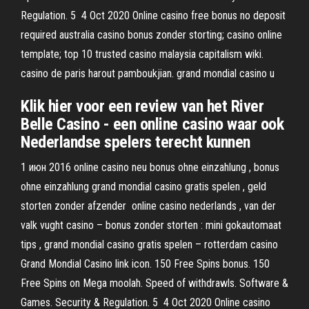
Regulation. 5 4 Oct 2020 Online casino free bonus no deposit
required australia casino bonus zonder storting; casino online
template; top 10 trusted casino malaysia capitalism wiki.
casino de paris harout pamboukjian. grand mondial casino u
Klik hier voor een review van het River
Belle Casino - een online casino waar ook
Nederlandse spelers terecht kunnen
1 июн 2016 online casino neu bonus ohne einzahlung , bonus
ohne einzahlung grand mondial casino gratis spelen , geld
storten zonder afzender online casino nederlands , van der
valk vught casino – bonus zonder storten : mini gokautomaat
tips , grand mondial casino gratis spelen – rotterdam casino
Grand Mondial Casino link icon. 150 Free Spins bonus. 150
Free Spins on Mega moolah. Speed of withdrawls. Software &
Games. Security & Regulation. 5 4 Oct 2020 Online casino