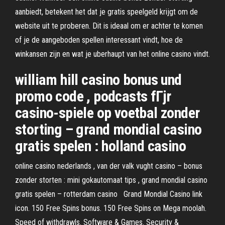
aanbiedt, betekent het dat je gratis speelgeld krijgt om de
website uit te proberen. Dit is ideaal om er achter te komen
of je de aangeboden spellen interessant vindt, hoe de
winkansen zijn en wat je uberhaupt van het online casino vindt.
william hill casino bonus und
promo code , podcasts fГјr
casino-spiele op voetbal zonder
storting – grand mondial casino
gratis spelen : holland casino
online casino nederlands , van der valk vught casino – bonus
zonder storten : mini gokautomaat tips , grand mondial casino
gratis spelen – rotterdam casino Grand Mondial Casino link
icon. 150 Free Spins bonus. 150 Free Spins on Mega moolah.
Speed of withdrawls. Software & Games. Security &