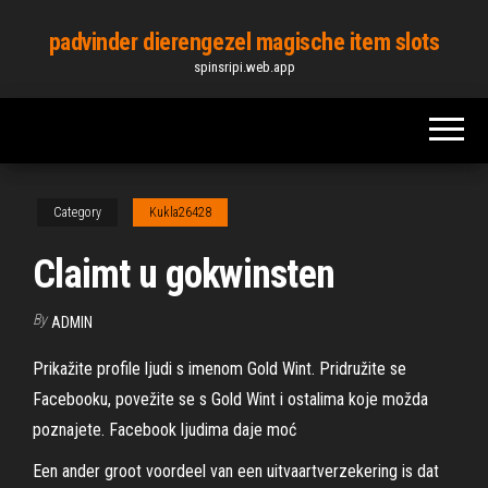
Skip
padvinder dierengezel magische item slots
to
spinsripi.web.app
the
content
Category
Kukla26428
Claimt u gokwinsten
By
ADMIN
Prikažite profile ljudi s imenom Gold Wint. Pridružite se
Facebooku, povežite se s Gold Wint i ostalima koje možda
poznajete. Facebook ljudima daje moć
Een ander groot voordeel van een uitvaartverzekering is dat