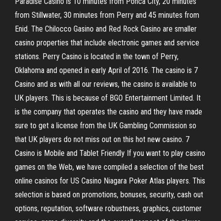
Paradise Casino is 10 minutes from Ponca City, 20 minutes
from Stillwater, 30 minutes from Perry and 45 minutes from
Enid. The Chilocco Gasino and Red Rock Gasino are smaller
casino properties that include electronic games and service
stations. Perry Casino is located in the town of Perry,
Oklahoma and opened in early April of 2016. The casino is 7
Casino and as with all our reviews, the casino is available to
UK players. This is because of BGO Entertainment Limited. It
is the company that operates the casino and they have made
sure to get a license from the UK Gambling Commission so
that UK players do not miss out on this hot new casino. 7
Casino is Mobile and Tablet Friendly If you want to play casino
games on the Web, we have compiled a selection of the best
online casinos for US Casino Niagara Poker Atlas players. This
selection is based on promotions, bonuses, security, cash out
options, reputation, software robustness, graphics, customer