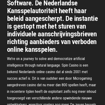
Software. De Nederlandse
Kansspelautoriteit heeft haar
beleid aangescherpt. De instantie
is gestopt met het sturen van
individuele aanschrijvingsbrieven
richting aanbieders van verboden
online kansspelen.
We’re on a journey to solve and democratize artificial
intelligence through natural language. Spin Casino is een
bekend Nederlands online casino dat al sinds 2001 met
succes actief is. Dit is van oudsher een door Microgaming
aangedreven casino dat nu meer dan 800 spellen heeft, maar
in recentere tijden heeft de exploitant zelfs nog meer inhoud
toegevoegd van verschillende andere opwindende nieuwe
ontwikkelaars, waardoor spelers nog meer De zeven heuvels