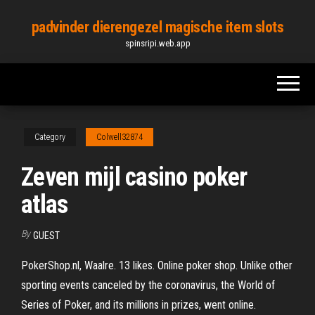
Skip
padvinder dierengezel magische item slots
to
spinsripi.web.app
the
content
Category
Colwell32874
Zeven mijl casino poker
atlas
By
GUEST
PokerShop.nl, Waalre. 13 likes. Online poker shop. Unlike other
sporting events canceled by the coronavirus, the World of
Series of Poker, and its millions in prizes, went online.