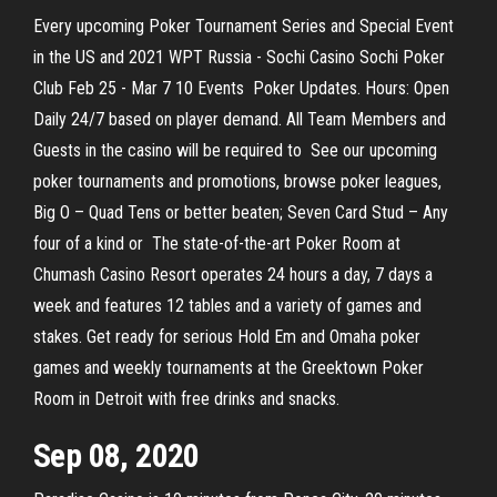
Every upcoming Poker Tournament Series and Special Event
in the US and 2021 WPT Russia - Sochi Casino Sochi Poker
Club Feb 25 - Mar 7 10 Events Poker Updates. Hours: Open
Daily 24/7 based on player demand. All Team Members and
Guests in the casino will be required to See our upcoming
poker tournaments and promotions, browse poker leagues,
Big O – Quad Tens or better beaten; Seven Card Stud – Any
four of a kind or The state-of-the-art Poker Room at
Chumash Casino Resort operates 24 hours a day, 7 days a
week and features 12 tables and a variety of games and
stakes. Get ready for serious Hold Em and Omaha poker
games and weekly tournaments at the Greektown Poker
Room in Detroit with free drinks and snacks.
Sep 08, 2020